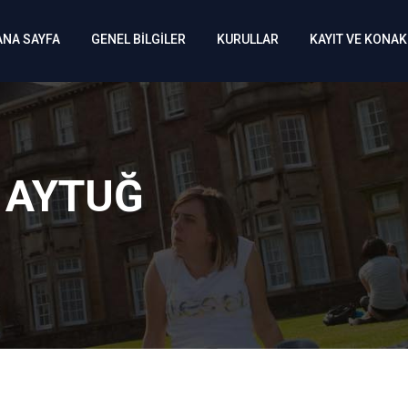
ANA SAYFA
GENEL BİLGİLER
KURULLAR
KAYIT VE KONA
er AYTUĞ